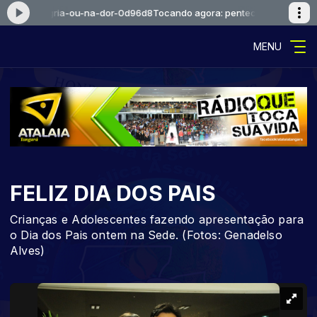
l-na-alegria-ou-na-dor-0d96d8
Tocando agora: pentecostal-na-alegri
MENU
FELIZ DIA DOS PAIS
Crianças e Adolescentes fazendo apresentação para
o Dia dos Pais ontem na Sede. (Fotos: Genadelso
Alves)