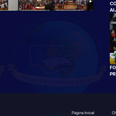
CO
AI
FO
P
Página Inicial
Ch