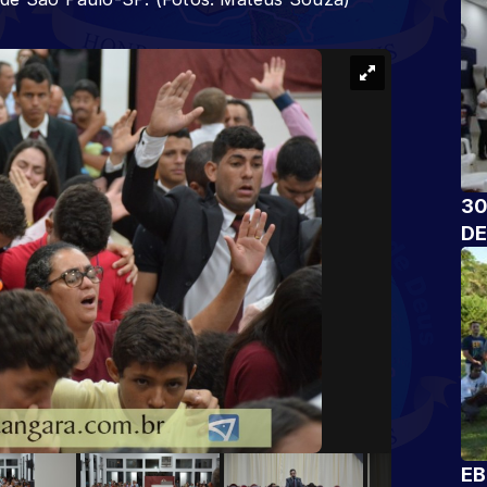
30
DE
EB