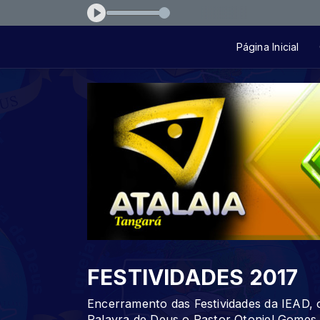
e-chorar-arrocha-arrocha
Página Inicial
FESTIVIDADES 2017
Encerramento das Festividades da IEAD, 
Palavra de Deus o Pastor Otoniel Gomes