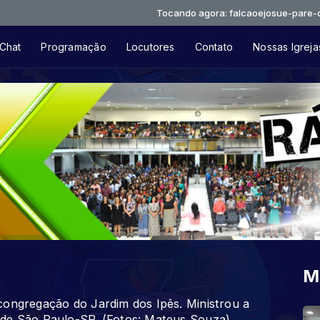
Tocando agora: falcaoejosue-pare-de-chorar
Chat
Programação
Locutores
Contato
Nossas Igreja
M
congregação do Jardim dos Ipês. Ministrou a
 de São Paulo-SP. (Fotos: Mateus Souza)