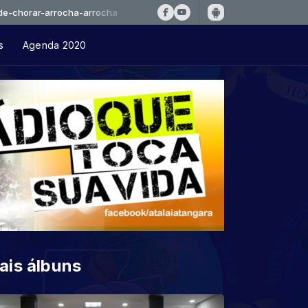
-arrocha-arrocha
s
Agenda 2020
ais álbuns