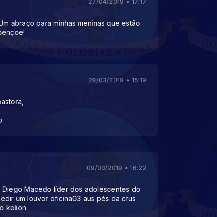
27/04/2019 • 17:17
 Um abraço para minhas meninas que estão
abençoe!
28/03/2019 • 15:19
astora,
o
09/03/2019 • 16:22
o Diego Macedo líder dos adolescentes do
dir um louvor oficinaG3 aus pés da crus
o kelion