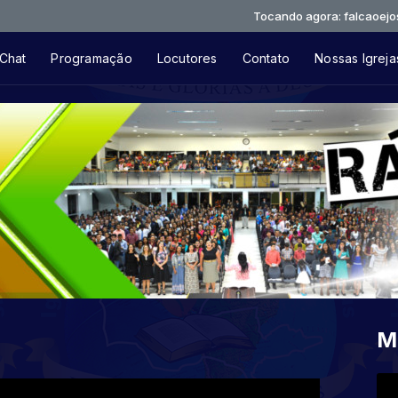
Tocando agora: falcaoejosue-sacr
Chat
Programação
Locutores
Contato
Nossas Igreja
M