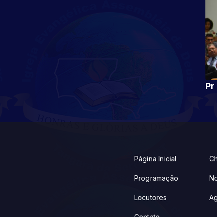
Página Inicial
Ch
Programação
No
Locutores
A
Contato